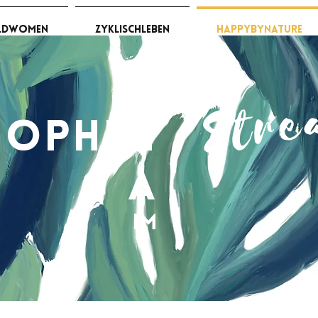
ldWomen
ZyklischLeben
HappybyNature
Stre
iophili
a
im