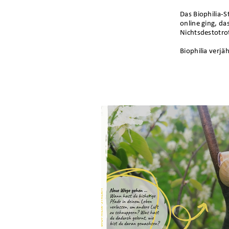
Das Biophilia-S
online ging, d
Nichtsdestotrot
Biophilia verjä