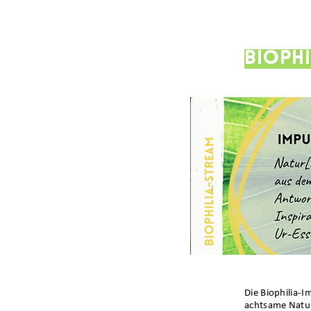
Biophi
Die
Biophilia-
achtsame Natur