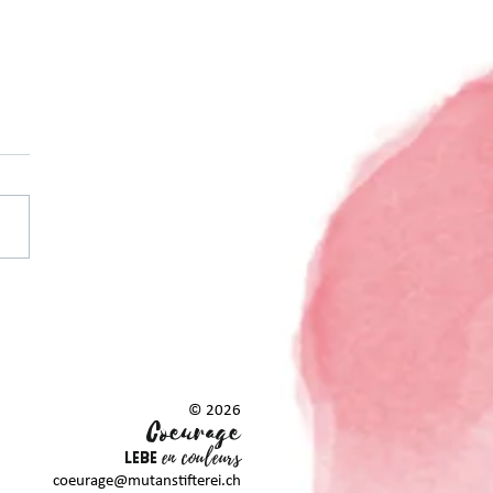
entum Monat Mai
© 2026
Coeurag
e
en couleurs
LEBE
coeurage@mutanstifterei.ch