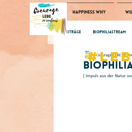
Happiness Why
Wi
Alle Beiträge
BiophiliaStream
#le
Coeurage LEBE en Co
GlücksImpulse
tomorrow
Biophili
[ Impuls aus der Natur v