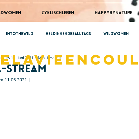
ldWomen
ZyklischLeben
HappybyNature
intothewild
HeldinnendesAlltags
wildwomen
belavieencou
uleurs
11. Juni 2021
1 Min. Lesezeit
 @work
ZyklischLeben
a-Stream
om 11.06.2021 ] 