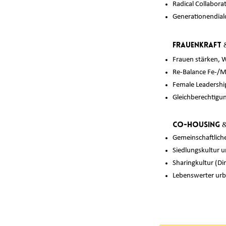
Radical Collabora
Generationendia
Frauenkraft &
Frauen stärken, W
Re-Balance Fe-/M
Female Leadershi
Gleichberechtigu
Co-Housing &
Gemeinschaftlich
Siedlungskultur u
Sharingkultur (Di
Lebenswerter urb