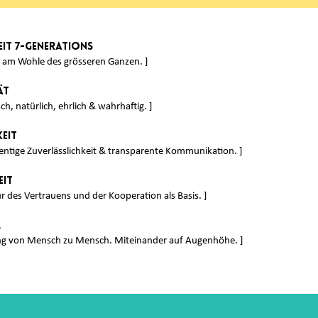
eit 7-Generations
rt am Wohle des grösseren Ganzen. ]
ät
ch, natürlich, ehrlich & wahrhaftig. ]
eit
ntige Zuverlässlichkeit & transparente Kommunikation. ]
eit
ur des Vertrauens und der Kooperation als Basis. ]
l
g von Mensch zu Mensch. Miteinander auf Augenhöhe. ]