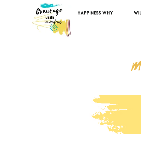
Happiness Why
Wi
M