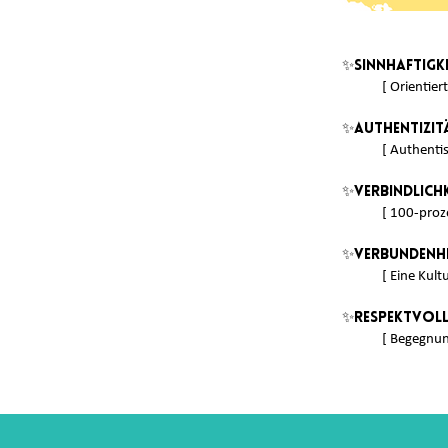
✨Sinnhaftigk
[ Orientie
✨
Authentizit
[ Authentis
✨Verbindlichk
[
100-proze
✨Verbundenh
[
Eine Kult
✨Respektvol
[ Begegnun