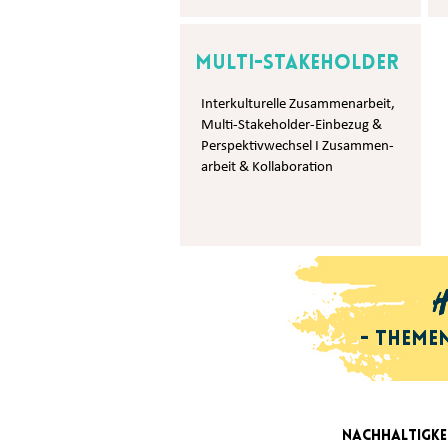
Multi-Stakeholder
Interkulturelle Zusammenarbeit,
Multi-Stakeholder-Einbezug &
Perspektivwechsel I Zusammen-
arbeit & Kollaboration
H
H
- Theme
- Theme
Nachhaltigke