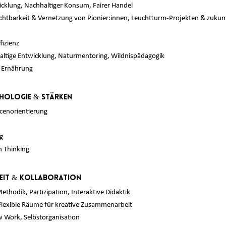
icklung, Nachhaltiger Konsum, Fairer Handel
Sichtbarkeit & Vernetzung von Pionier:innen, Leuchtturm-Projekten & zuku
fizienz
haltige Entwicklung, Naturmentoring, Wildnispädagogik
, Ernährung
chologie & Stärken
cenorientierung
g
n Thinking
eit & Kollaboration
thodik, Partizipation, Interaktive Didaktik
 Flexible Räume für kreative Zusammenarbeit
 Work, Selbstorganisation