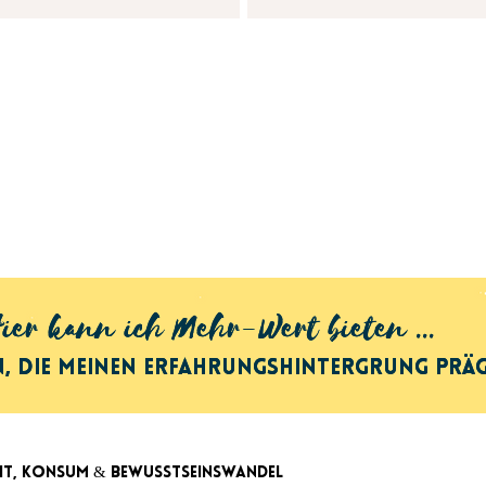
ier kann ich Mehr-Wert bieten ...
ier kann ich Mehr-Wert bieten ...
n, die meinen Erfahrungshintergrung präg
n, die meinen Erfahrungshintergrung präg
it, Konsum & Bewusstseinswandel