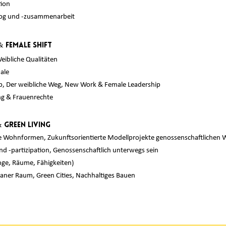
tion
log und -zusammenarbeit
 FEmale Shift
eibliche Qualitäten
ale
p, Der weibliche Weg
, New Work & Female Leadership
ng & Frauenrechte
 Green Living
e Wohnformen, Zukunftsorientierte Modellprojekte genossenschaftlichen
nd -partizipation, Genossenschaftlich unterwegs sein
nge, Räume, Fähigkeiten)
aner Raum, Green Cities, Nachhaltiges Bauen