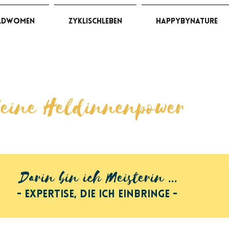
ldWomen
ZyklischLeben
HappybyNature
eine Heldinnenpower
Darin bin ich Meisterin ...
- Expertise, die ich Einbringe -