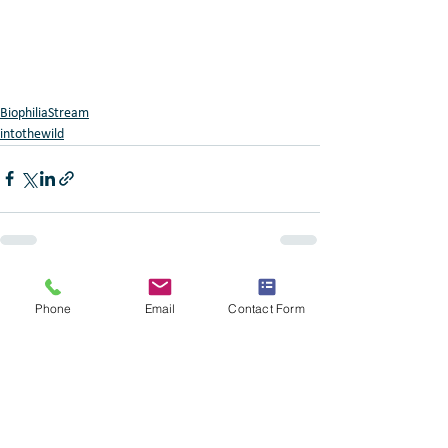
BiophiliaStream
intothewild
Alle ansehen
Aktuelle Beiträge
Phone
Email
Contact Form