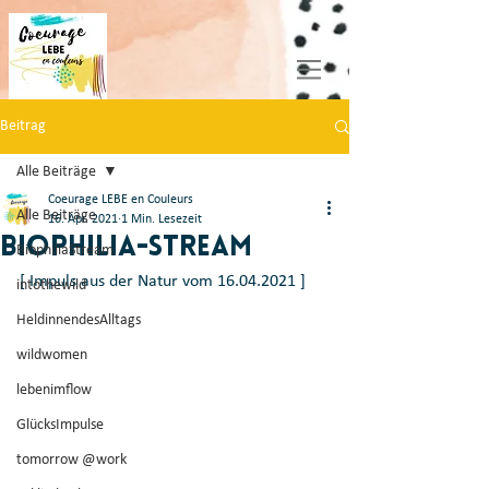
Beitrag
Alle Beiträge
Coeurage LEBE en Couleurs
Alle Beiträge
16. Apr. 2021
1 Min. Lesezeit
Biophilia-Stream
BiophiliaStream
[ Impuls aus der Natur vom 16.04.2021 ] 
intothewild
HeldinnendesAlltags
wildwomen
lebenimflow
GlücksImpulse
tomorrow @work