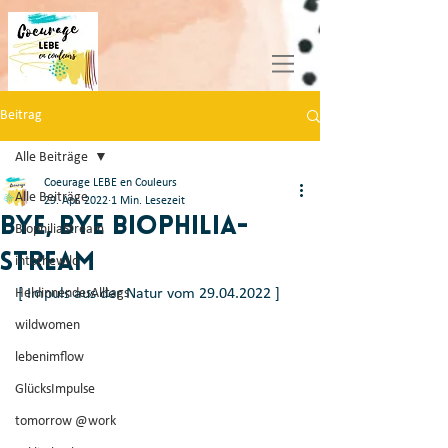
Beitrag
Alle Beiträge
Coeurage LEBE en Couleurs
Alle Beiträge
29. Apr. 2022
1 Min. Lesezeit
Bye, Bye Biophilia-
BiophiliaStream
Stream
intothewild
HeldinnendesAlltags
[ Impuls aus der Natur vom 29.04.2022 ] 
wildwomen
lebenimflow
GlücksImpulse
tomorrow @work