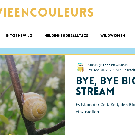
vieencouleurs
intothewild
HeldinnendesAlltags
wildwomen
 @work
ZyklischLeben
Coeurage LEBE en Couleurs
29. Apr. 2022
1 Min. Lesezei
Bye, Bye Bi
Stream
Es ist an der Zeit. Zeit, den B
einzustellen.