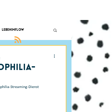
lebenimflow
t
ophilia-
iophilia-Streaming-Dienst