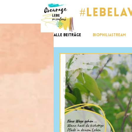
#lebela
Alle Beiträge
BiophiliaStream
GlücksImpulse
tomorrow