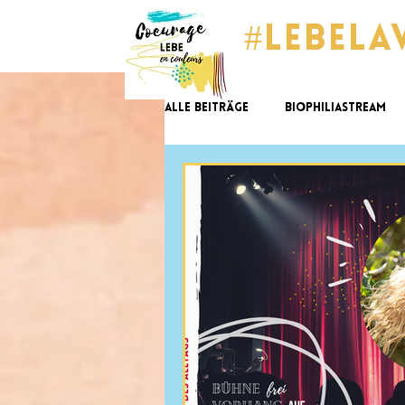
#lebela
Alle Beiträge
BiophiliaStream
GlücksImpulse
tomorrow