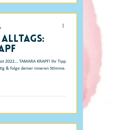
t
 Alltags:
apf
ust 2022... TAMARA KRAPF! Ihr Tipp
tig & folge deiner inneren Stimme.