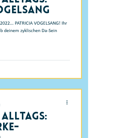
Vogelsang
i 2022... PATRICIA VOGELSANG! Ihr
ib deinem zyklischen Da-Sein
t
 Alltags:
rke-