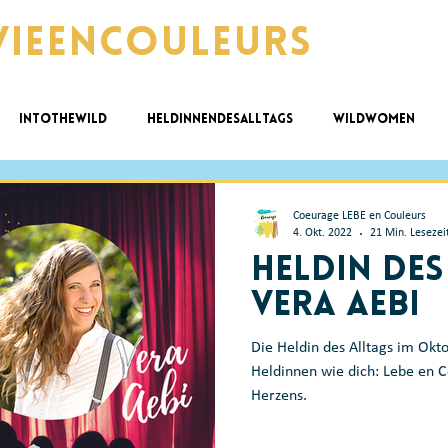
vieencouleurs
intothewild
HeldinnendesAlltags
wildwomen
 @work
ZyklischLeben
Coeurage LEBE en Couleurs
4. Okt. 2022
21 Min. Lesezei
Heldin des
Vera Aebi
Die Heldin des Alltags im Okto
Heldinnen wie dich: Lebe en C
Herzens.