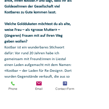
antik, Innen kostbar.» und sagt, dass ihr als 
Goldeselinnen der Gesellschaft viel 
Kostbares zu Gute kommen lasst. 
Welche Golddukaten möchtest du als alte, 
weise Frau – als «grosse Mutter» – 
(jüngeren) Frauen mit auf ihren Weg 
geben wollen?
Kostbar ist ein wunderbares Stichwort 
dafür: Vor rund 20 Jahren habe ich 
gemeinsam mit Freund:innen in Liestal 
einen Laden aufgemacht mit dem Namen: 
«Kostbar – der Laden für Re-Design». Dort 
wurden Gegenstände verkauft, die aus so 
genanntem Abfall hergestellt wurden. 
Unser Slogan: Vom Abfall zum Glücksfall.
Phone
Email
Contact Form
Dieser Laden hat meine Philosophie und 
auch mein theologisches Verständnis ins 
Materielle übersetzt und steht sinnbildlich 