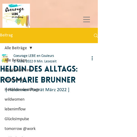
Beitrag
Alle Beiträge
Coeurage LEBE en Couleurs
Alle Beiträge
1. März 2022
9 Min. Lesezeit
Heldin des Alltags:
BiophiliaStream
Rosmarie Brunner
intothewild
HeldinnendesAlltags
[ Heldinnen-Porträt März 2022 ]
wildwomen
lebenimflow
GlücksImpulse
tomorrow @work