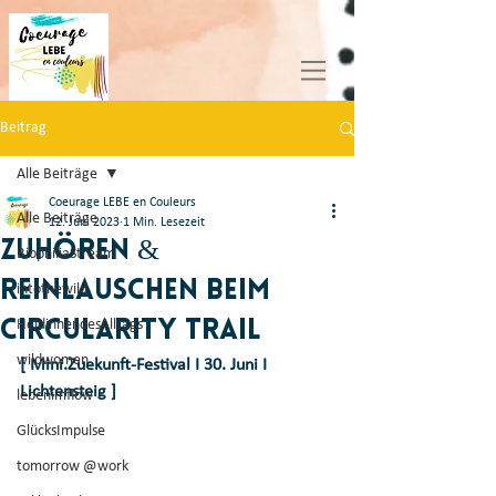
Beitrag
Alle Beiträge
Coeurage LEBE en Couleurs
Alle Beiträge
12. Juni 2023
1 Min. Lesezeit
Zuhören &
BiophiliaStream
Reinlauschen beim
intothewild
Circularity Trail
HeldinnendesAlltags
wildwomen
[ Mini.Zuekunft-Festival I 30. Juni I 
Lichtensteig ]
lebenimflow
GlücksImpulse
tomorrow @work