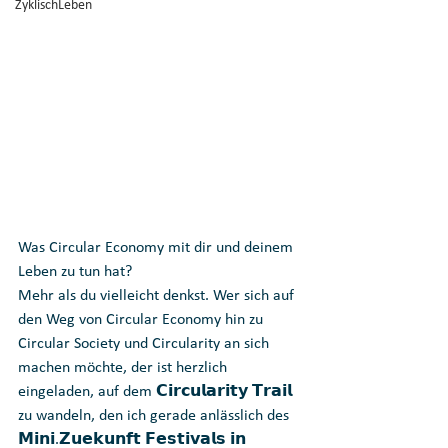
ZyklischLeben
Was Circular Economy mit dir und deinem 
Leben zu tun hat? 
Mehr als du vielleicht denkst. Wer sich auf 
den Weg von Circular Economy hin zu 
Circular Society und Circularity an sich 
machen möchte, der ist herzlich 
eingeladen, auf dem 𝗖𝗶𝗿𝗰𝘂𝗹𝗮𝗿𝗶𝘁𝘆 𝗧𝗿𝗮𝗶𝗹 
zu wandeln, den ich gerade anlässlich des 
𝗠𝗶𝗻𝗶.𝗭𝘂𝗲𝗸𝘂𝗻𝗳𝘁 𝗙𝗲𝘀𝘁𝗶𝘃𝗮𝗹𝘀 𝗶𝗻 