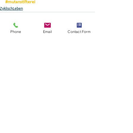
#mutanstifterei
ZyklischLeben
Phone
Email
Contact Form
Alle ansehen
Aktuelle Beiträge