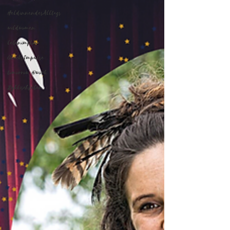
HeldinnendesAlltags
wildwomen
lebenimflow
GlücksImpulse
tomorrow @work
ZyklischLeben