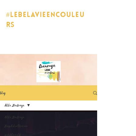
#lebelavieencouleu
rs
blog
Alle Beiträge
Alle Beiträge
BiophiliaStream
intothewild