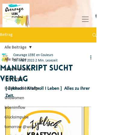
Beitrag
Alle Beiträge
Coeurage LEBE en Couleurs
Alle Beiträge
16. März 2022
2 Min. Lesezeit
Manuskript sucht
BiophiliaStream
Verlag
intothewild
HeldinnendesAlltags
[ Zyklisch I Kraftvoll I Leben ]  Alles zu ihrer 
Zeit.
wildwomen
lebenimflow
GlücksImpulse
tomorrow @work