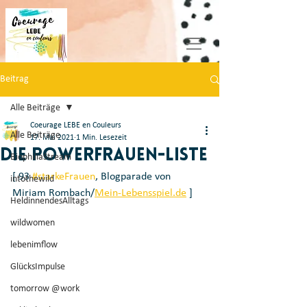
Beitrag
Alle Beiträge
Coeurage LEBE en Couleurs
Alle Beiträge
17. Mai 2021
1 Min. Lesezeit
Die Powerfrauen-Liste
BiophiliaStream
[ 93 
#starkeFrauen
, Blogparade von 
intothewild
Miriam Rombach/
Mein-Lebensspiel.de
 ]
HeldinnendesAlltags
wildwomen
lebenimflow
GlücksImpulse
tomorrow @work