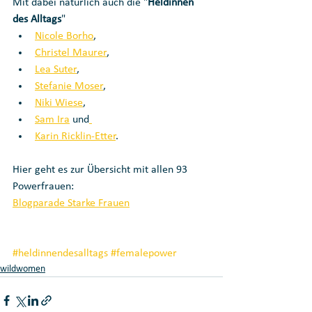
Mit dabei natürlich auch die "
Heldinnen 
des Alltags
" 
Nicole Borho
, 
Christel Maurer
, 
Lea Suter
, 
Stefanie Moser
, 
Niki Wiese
, 
Sam Ira
 und
Karin Ricklin-Etter
. 
Hier geht es zur Übersicht mit allen 93 
Powerfrauen:
Blogparade Starke Frauen
#heldinnendesalltags
#femalepower
wildwomen