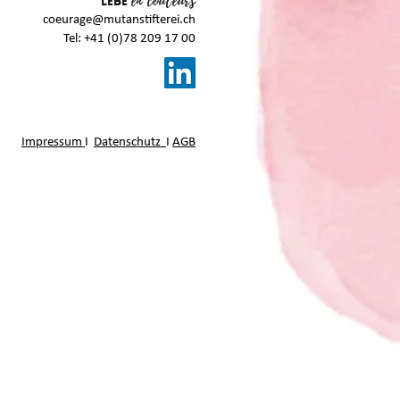
en couleurs
LEBE
coeurage@mutanstifterei.ch
Tel: +41 (0)78 209 17 00
Impressum
I
Datenschutz
I
AGB