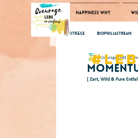
Happiness Why
Wi
Alle Beiträge
BiophiliaStream
#le
Coeurage LEBE en Co
GlücksImpulse
tomorrow
Momentu
[ Zart, Wild & Pure Entfal