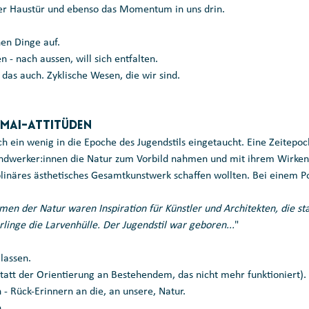
er Haustür und ebenso das Momentum in uns drin. 
en Dinge auf.
 - nach aussen, will sich entfalten.
 das auch. Zyklische Wesen, die wir sind.
 Mai-Attitüden 
 ein wenig in die Epoche des Jugendstils eingetaucht. Eine Zeitepoch
ndwerker:innen die Natur zum Vorbild nahmen und mit ihrem Wirken
iplinäres ästhetisches Gesamtkunstwerk schaffen wollten. Bei einem 
en der Natur waren Inspiration für Künstler und Architekten, die st
rlinge die Larvenhülle. Der Jugendstil war geboren...
"
lassen. 
statt der Orientierung an Bestehendem, das nicht mehr funktioniert). 
- Rück-Erinnern an die, an unsere, Natur. 
...