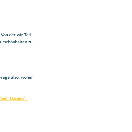
 Von der wir Teil 
turschönheiten zu 
Frage also, woher 
tvoll I Leben". 