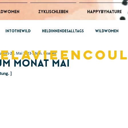
ldWomen
ZyklischLeben
HappybyNature
intothewild
HeldinnendesAlltags
wildwomen
belavieencou
uleurs
22. Mai 2023
2 Min. Lesezeit
 @work
ZyklischLeben
m Monat Mai
tung. ]