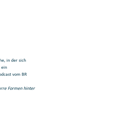
e, in der sich 
 ein 
Podcast vom BR 
arre Formen hinter 