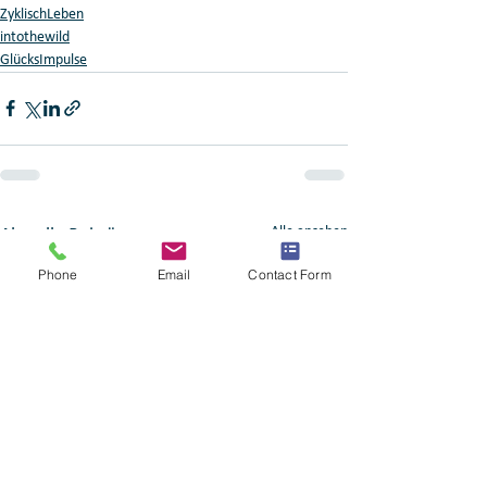
ZyklischLeben
intothewild
GlücksImpulse
Alle ansehen
Aktuelle Beiträge
Phone
Email
Contact Form