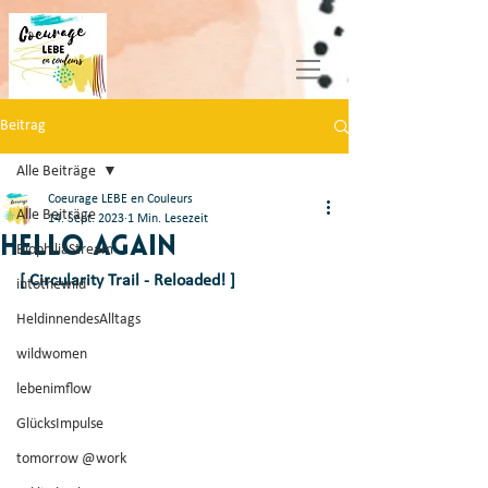
Beitrag
Alle Beiträge
Coeurage LEBE en Couleurs
Alle Beiträge
14. Sept. 2023
1 Min. Lesezeit
Hello Again
BiophiliaStream
[ Circularity Trail - Reloaded! ]
intothewild
HeldinnendesAlltags
wildwomen
lebenimflow
GlücksImpulse
tomorrow @work