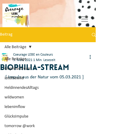
Beitrag
Alle Beiträge
Coeurage LEBE en Couleurs
Alle Beiträge
5. März 2021
1 Min. Lesezeit
Biophilia-Stream
BiophiliaStream
[ Impuls aus der Natur vom 05.03.2021 ] 
intothewild
HeldinnendesAlltags
wildwomen
lebenimflow
GlücksImpulse
tomorrow @work