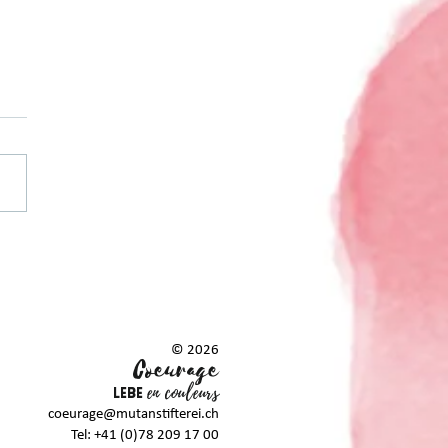
in Buch. Verfügbar.
t.
© 2026
Coeurag
e
en couleurs
LEBE
coeurage@mutanstifterei.ch
Tel: +41 (0)78 209 17 00