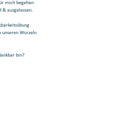
für mich begehen 
ld & ausgelassen. 
kbarkeitsübung 
in unseren Wurzeln 
dankbar bin? 