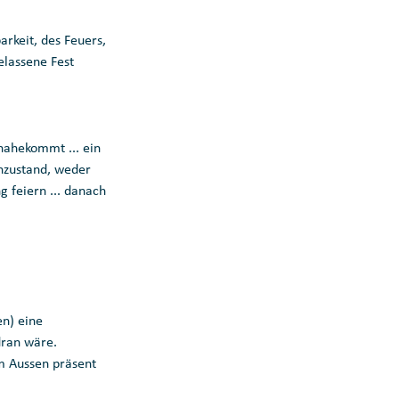
rkeit, des Feuers, 
lassene Fest 
ahekommt ... ein 
enzustand, weder 
g feiern ... danach 
n) eine 
dran wäre. 
im Aussen präsent 