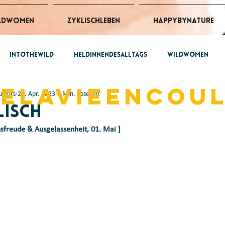
ldWomen
ZyklischLeben
HappybyNature
intothewild
HeldinnendesAlltags
wildwomen
belavieencou
uleurs
28. Apr. 2023
2 Min. Lesezeit
 @work
ZyklischLeben
lisch
nsfreude & Ausgelassenheit, 01. Mai ]