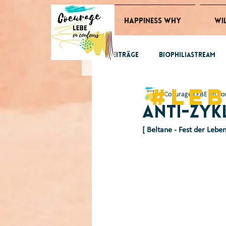
Happiness Why
Wi
Alle Beiträge
BiophiliaStream
#le
Coeurage LEBE en Co
GlücksImpulse
tomorrow
Anti-zyk
[ Beltane - Fest der Lebe