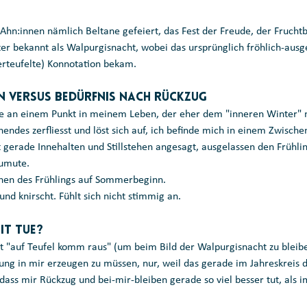
n:innen nämlich Beltane gefeiert, das Fest der Freude, der Fruchtba
r bekannt als Walpurgisnacht, wobei das ursprünglich fröhlich-ausge
erteufelte) Konnotation bekam.
n versus Bedürfnis nach Rückzug
e an einem Punkt in meinem Leben, der eher dem "inneren Winter" n
ehendes zerfliesst und löst sich auf, ich befinde mich in einem Zwisch
st gerade Innehalten und Stillstehen angesagt, ausgelassen den Frühlin
zumute.
hen des Frühlings auf Sommerbeginn.
 und knirscht. Fühlt sich nicht stimmig an.
it tue?
ht "auf Teufel komm raus" (um beim Bild der Walpurgisnacht zu bleibe
ng in mir erzeugen zu müssen, nur, weil das gerade im Jahreskreis 
 dass mir Rückzug und bei-mir-bleiben gerade so viel besser tut, als 