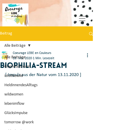
Beitrag
Alle Beiträge
Coeurage LEBE en Couleurs
Alle Beiträge
13. Nov. 2020
1 Min. Lesezeit
Biophilia-Stream
BiophiliaStream
[ Impuls aus der Natur vom 13.11.2020 ]
intothewild
HeldinnendesAlltags
wildwomen
lebenimflow
GlücksImpulse
tomorrow @work