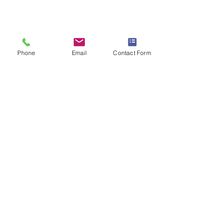
Phone
Email
Contact Form
Kommentare
Biophilia-Stream
Biophilia-Str
Kommentar verfassen...
#lebelavieenc
ouleurs