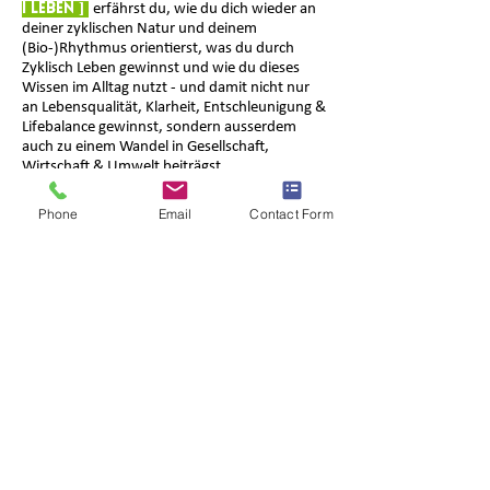
I Leben
]
erfährst du, wie du dich wieder an
deiner zyklischen Natur und deinem
(Bio-)Rhythmus orientierst, was du durch
Zyklisch Leben gewinnst und wie du dieses
Wissen im Alltag nutzt - und damit nicht nur
an Lebensqualität, Klarheit, Entschleunigung &
Lifebalance gewinnst, sondern ausserdem
auch zu einem Wandel in Gesellschaft,
Wirtschaft & Umwelt beiträgst.
Im
«Jahreskreis Zyklisch Leben
»
bist
Phone
Email
Contact Form
du im Rhythmus der vier Jahreszeiten
unterwegs, entdeckst deren Qualitäten und
erfährst, wie du diese Stärken bewusst in dein
eigenes Leben integrieren kannst. Du
verbindest dich hautnah mit der Kraft der
Natur und tauchst an vier Abenden
gemeinsam mit einer Gruppe von
naturverbundenen Menschen in die Wald- &
Natursphèren Zürichs ein.
Ich möchte dich einladen, dich als Teil der
Natur zu erleben, achtsam und mit allen
Sinnen deine Umwelt wahrzunehmen und die