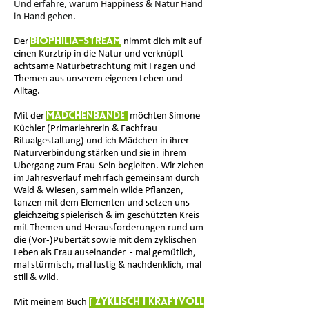
Und erfahre, warum Happiness & Natur Hand
in Hand gehen.
Der
Biophilia-Stream
nimmt dich mit auf
einen Kurztrip in die Natur und verknüpft
achtsame Naturbetrachtung mit Fragen und
Themen aus unserem eigenen Leben und
Alltag.
Mit der
Mädchenbande
möchten
Simone
Küchler (Primarlehrerin & Fachfrau
Ritualgestaltung) und ich Mädchen in ihrer
Naturverbindung stärken und sie in ihrem
Übergang zum Frau-Sein begleiten. Wir ziehen
im Jahresverlauf mehrfach gemeinsam durch
Wald & Wiesen, sammeln wilde Pflanzen,
tanzen mit dem Elementen und setzen uns
gleichzeitig spielerisch & im geschützten Kreis
mit Themen und Herausforderungen rund um
die (Vor-)Pubertät sowie mit dem zyklischen
Leben als Frau auseinander - mal gemütlich,
mal stürmisch, mal lustig & nachdenklich, mal
still & wild.
Mit meinem Buch
[
Zyklisch I Kraftvoll