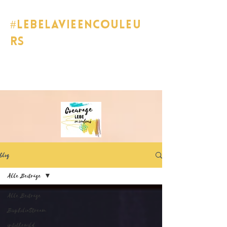
#lebelavieencouleu
rs
blog
Alle Beiträge
Alle Beiträge
BiophiliaStream
intothewild