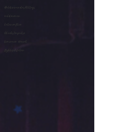
HeldinnendesAlltags
wildwomen
lebenimflow
GlücksImpulse
tomorrow @work
ZyklischLeben