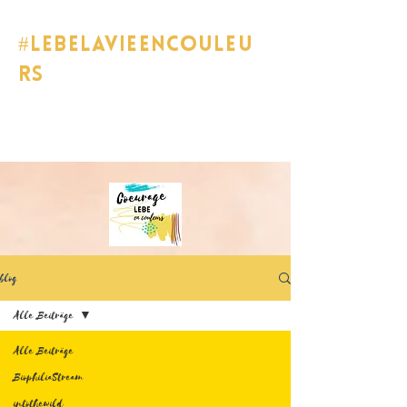
#lebelavieencouleu
rs
blog
Alle Beiträge
Alle Beiträge
BiophiliaStream
intothewild