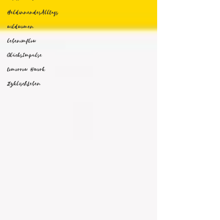
HeldinnendesAlltags
wildwomen
lebenimflow
GlücksImpulse
tomorrow @work
ZyklischLeben