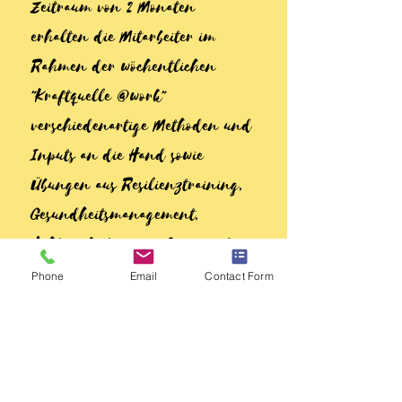
Zeitraum von 2 Monaten
erhalten die Mitarbeiter im
Rahmen der wöchentlichen
"Kraftquelle @work"
verschiedenartige Methoden und
Inputs an die Hand sowie
Übungen aus Resilienztraining,
Gesundheitsmanagement,
Achtsamkeitspraxis, Genuss- &
Happiness Training, um ihren
Phone
Email
Contact Form
Energie-Haushalt gezielt
auszubalancieren und so
Ausbrennen & mentaler
Erschöpfung vorzubeugen.