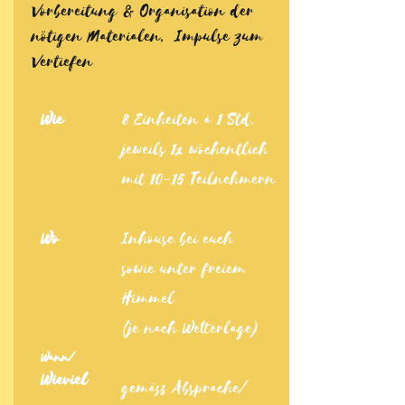
Vorbereitung & Organisation der
nötigen Materialen, Impulse zum
Vertiefen
Wie
8 Einheiten à 1 Std.
jeweils 1x wöchentlich
mit 10-15 Teilnehmern
​Wo
Inhouse bei euch
sowie unter freiem
Himmel
(je nach Wetterlage)
​Wann/
Wieviel
gemäss Absprache/