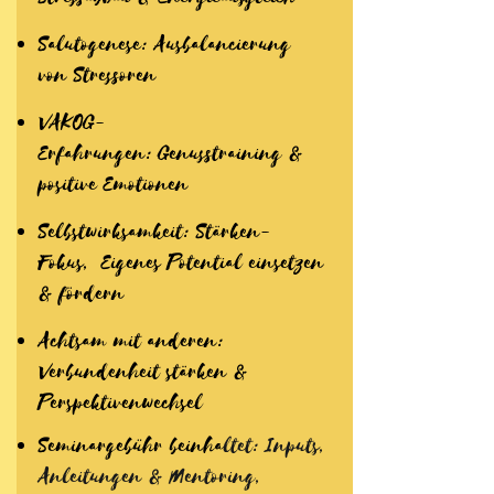
Salutogenese: Ausbalancierung
von Stressoren
VAKOG-
Erfahrungen: Genusstraining &
positive Emotionen
Selbstwirksamkeit: Stärken-
Fokus, Eigenes Potential einsetzen
& fördern
Achtsam mit anderen:
Verbundenheit stärken &
Perspektivenwechsel
Seminargebühr beinha
ltet: Inputs,
Anleitungen & Mentoring,