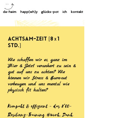
da-heim
happ(wh)y
glücks-pot
ich
kontakt
Achtsam-Zeit [8
1
x
Std.]
Wie schaffen wir es, ganz im
'Hier & Jetzt' verankert zu sein &
gut auf uns zu achten? Wie
können wir Stress & Burn-out
vorbeugen und uns mental wie
physisch fit halten?
Kompakt & effizient - das 8*60-
Resilienz-Training @work. Dank