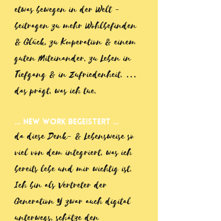
etwas bewegen in der Welt -
beitragen zu mehr Wohlbefinden
& Glück, zu Kooperation & einem
guten Miteinander, zu Leben in
Tiefgang & in Zufriedenheit. …
das prägt, was ich tue.
… New Work begeistert …
da diese Denk- & Lebensweise so
viel von dem integriert, was ich
bereits lebe und mir wichtig ist.
Ich bin als Vertreter der
Generation Y zwar auch digital
unterwegs, schätze den