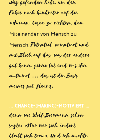
Weg gefunden habe, um den
Fokus noch konkreter auf die
«Human-base» zu richten, dem
Miteinander von Mensch zu
Potential-orientiert und
Mensch,
mit Blick auf das, was der andere
gut kann, gerne tut und was ihn
motiviert … das ist die Basis
meines pot-fleuris.
… CHANGE-(Making)-Motiviert …
denn wie Wolf Biermann schon
sagte: «Nur wer sich ändert,
bleibt sich treu». Und ich möchte