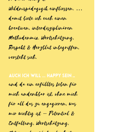
Wildnispädagogik einfliessen. …
damit biete ich euch einen
kreativen, interdisziplinären
Methodenmix. Wertschätzung,
Respekt & Herzblut inbegriffen,
versteht sich.
auch ich will
…
happy
sein
...
und da ein erfülltes Leben für
mich undenkbar ist, ohne mich
für all das zu engagieren, was
mir wichtig ist – Potential &
Entfaltung, Wertschätzung,