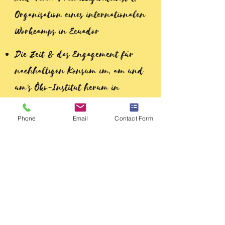
Organisation eines internationalen
Workcamps in Ecuador
Die Zeit & das Engagement für
nachhaltigen Konsum im, am und
um's Öko-Institut herum in
Freiburg/Breisgau (D)
Phone
Email
Contact Form
Interkulturelle Bereicherung bei
je 6 Monaten Weiterbildung in
Chile & Work & Travel/Wwoofing
in Australien
Dem Zauber der Schweiz erlegen
Austausch & bereichernde