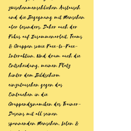
zwischenmenschlichen Austausch
und die Begegnung mit Menschen
aber besonders. Daher auch der
Fokus auf Zusammenarbeit, Teams
& Gruppen sowie Face-to-Face-
Interaktion. Und drum auch die
Entscheidung, meinen Platz
hinter dem Bildschirm
einzutauschen gegen das
Eintauchen in die
Gruppendynamiken des Trainer-
Daseins mit all seinen
spannenden Menschen, Leben &