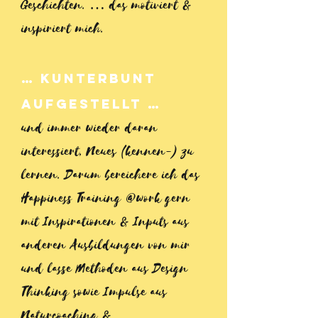
Geschichten. … das motiviert &
inspiriert mich.
… Kunterbunt
aufgestellt …
und immer wieder daran
interessiert, Neues (kennen-) zu
lernen. Darum bereichere ich das
Happiness Training @work gern
mit Inspirationen & Inputs aus
anderen Ausbildungen von mir
und lasse Methoden aus Design
Thinking sowie Impulse aus
Naturcoaching &