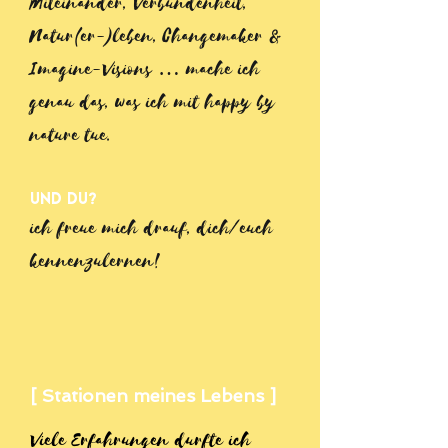
Miteinander, Verbundenheit,
Natur(er-)leben, Changemaker &
Imagine-Visions … mache ich
genau das, was ich mit happy by
nature tue.
Und du?
ich freue mich drauf, dich/euch
kennenzulernen!
[ Stationen meines Lebens ]
Viele Erfahrungen durfte ich