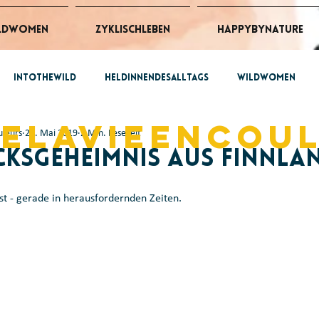
ldWomen
ZyklischLeben
HappybyNature
intothewild
HeldinnendesAlltags
wildwomen
belavieencou
uleurs
28. Mai 2019
2 Min. Lesezeit
 @work
ZyklischLeben
cksgeheimnis aus Finnla
bst - gerade in herausfordernden Zeiten.