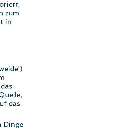
riert, 
en zum 
t in 
weide') 
m 
 das 
uelle, 
uf das 
n Dinge 