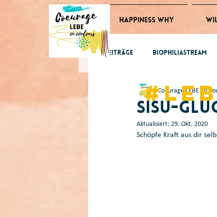
Happiness Why
Wi
Alle Beiträge
BiophiliaStream
#le
Coeurage LEBE en Co
GlücksImpulse
tomorrow
Sisu-Glü
Aktualisiert:
29. Okt. 2020
Schöpfe Kraft aus dir sel