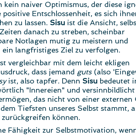
n kein naiver Optimismus, der diese igno
 positive Entschlossenheit, es sich ihn
hen zu lassen. 
Sisu 
ist die Ansicht, selbs
Zeiten danach zu streben, scheinbar 
are Notlagen mutig zu meistern und 
ein langfristiges Ziel zu verfolgen.
st vergleichbar mit dem leicht ekligen 
usdruck, dass jemand 
guts 
(also 'Einge
sy 
ist, also tapfer. Denn 
Sisu 
bedeutet i
örtlich "Innereien" und versinnbildlicht
rmögen, das nicht von einer externen Q
dem Tiefsten unseres Selbst stammt, a
n zurückgreifen können.
e Fähigkeit zur Selbstmotivation, wen