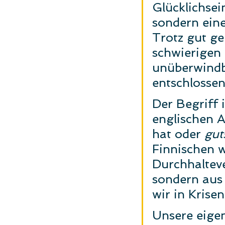
Glücklichsei
sondern eine
Trotz gut ge
schwierigen 
unüberwindb
entschlossen 
Der Begriff i
englischen A
hat oder 
gut
Finnischen w
Durchhalteve
sondern aus 
wir in Krise
Unsere eigen