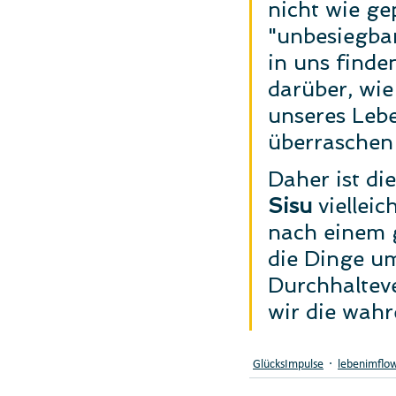
nicht wie ge
"unbesiegba
in uns finde
darüber, wie
unseres Lebe
überraschen
Daher ist di
Sisu 
viellei
nach einem g
die Dinge um
Durchhalteve
wir die wah
GlücksImpulse
lebenimflo