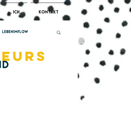
ich
kontakt
lebenimflow
leurs
nd