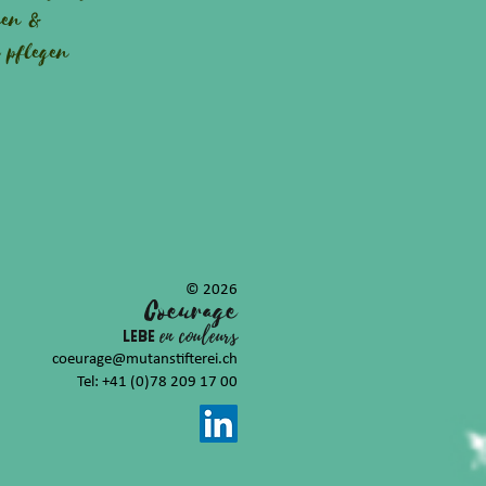
sen &
 pflegen
© 2026
Coeurag
e
en couleurs
LEBE
coeurage@mutanstifterei.ch
Tel: +41 (0)78 209 17 00