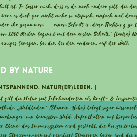
holt ist. Ja besser noch, dass es da noch andere gibt, die die
 wäre es doch gar nicht mehr so utopisch, einfach mal drau
oder ihr zusammen – einen Schritt in diese Richtung zu t
von 1.000 Meilen beginnt mit dem ersten Schritt." (Laotse) U
 einiges bewegen, bei dir, bei den anderen, auf der Welt.
ed by Nature
Entspannend. Natur(er)leben. ]
t gilt die Natur seit Jahrhunderten als Kraft- & Inspirati
ethode „Waldbaden“ (Shinrin-Yoku) belegt sogar wissensch
swirkungen von bewussten Wald-Aufenthalten auf körperlic
er Ebene: das Immunsystem wird gestärkt, die Konzentratio
nser Stressmanagement reguliert Stressoren besser und die 