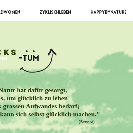
ldWomen
ZyklischLeben
HappybyNature
c
ks
-Tum
men
Natur hat dafür gesorgt,
es, um glücklich zu leben
s grossen Aufwandes bedarf;
 kann sich selbst glücklich machen."
(Seneca)