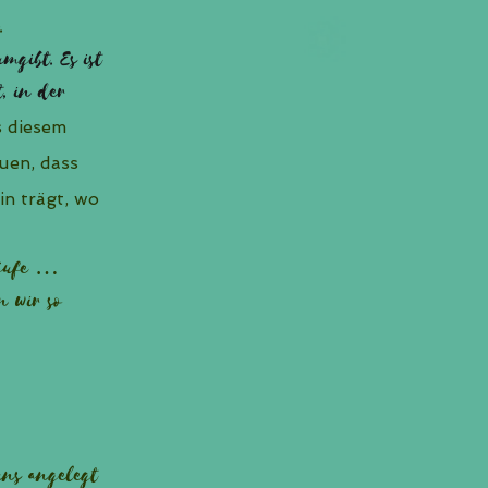
.
gibt. Es ist
t, in der
s diesem
uen, dass
in trägt, wo
läufe …
 wir so
uns angelegt