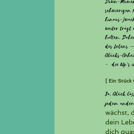
Down-Moment
schwierigen 
hinaus-)wach
weiter trägt
hatten. Dahe
des Lebens –
Glücks-Gehei
- die Up’s 
[ Ein Stück 
Ja, Glück läs
jedem ander
wächst, 
dein Lebe
dich qua