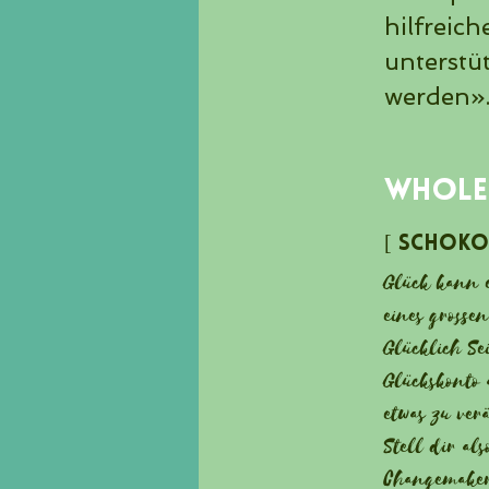
hilfreich
unterstüt
werden»
Whole
[ Schokol
Glück kann e
eines grosse
Glücklich S
Glückskonto 
etwas zu ver
Stell dir al
Changemaker*