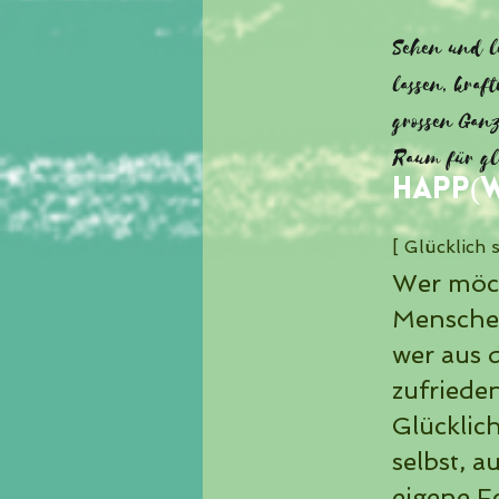
Sehen und le
lassen, kraf
grossen Ganz
Raum für g
HAPP(
[ Glücklich 
Wer möch
Menschen
wer aus 
zufriede
Glücklic
selbst, 
eigene F