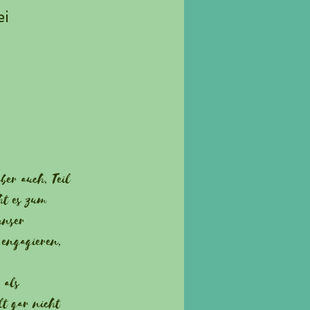
ei
u
ber auch, Teil
ht es zum
unser
 engagieren,
 als
t gar nicht