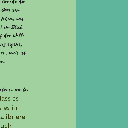
 Gerade die
n Grenzen
 Lebens uns
ht im Blick
uf der Welle
anz eigenes
n, wie’s ist
en.
ebenso wie bei
dass es
 es in
alibriere
auch