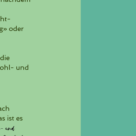
cht-
g» oder
die
wohl- und
ach
s ist es
Up- und