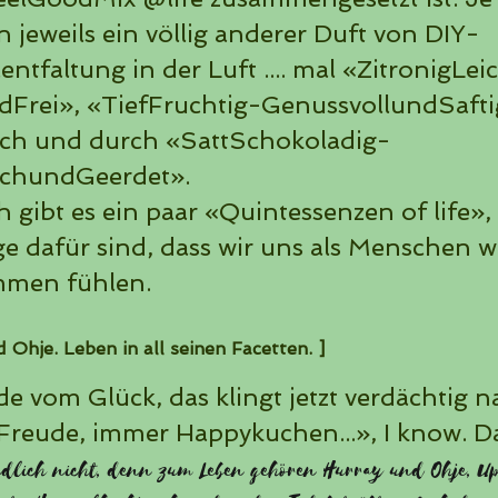
n jeweils ein völlig anderer Duft von DIY-
entfaltung in der Luft .... mal «ZitronigLei
dFrei», «TiefFruchtig-GenussvollundSafti
ch und durch «SattSchokoladig-
schundGeerdet».
gibt es ein paar «Quintessenzen of life», 
e dafür sind, dass wir uns als Menschen 
men fühlen.
 Ohje. Leben in all seinen Facetten.
]
e vom Glück, das klingt jetzt verdächtig n
 Freude, immer Happykuchen...», I know. Da
ändlich nicht, denn zum Leben gehören Hurray und Ohje, 