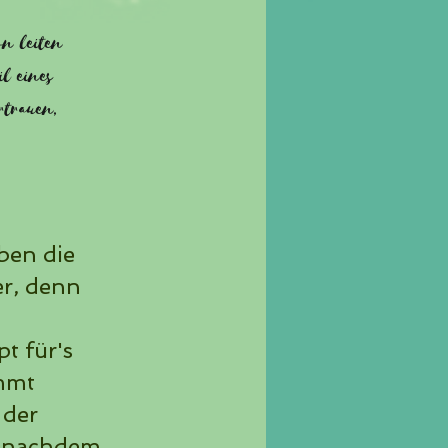
on leiten
l eines
rtrauen,
ben die
r, denn
t für's
immt
 der
e nachdem