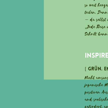
so weit herge
teilen. Dann
– du selbst 
„Jede Reise 
Schritt kann
Inspir
[ Grün. 
Nicht umsons
japanische M
positiven Au
und seelisch
gefördert, u