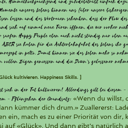
e, Himmelhochjauchzend und zuTodebetrübt einfach dazu.
Momente unseres Lebens können uns (über unsere bisherige
sen lassen und das Vertrauen schenken, dass der Flow des
 und sich auf einmal neue Türen öffnen, die wir vorher nic
r surfen Happy People eben auch nicht ständig nur oben a
 ABER sie haben für die Achterbahnfahrt des Lebens ihr g
mrezept in petto. Damit können sie das Leben mehr so nehme
in vollen Zügen geniessen und die Down’s gelassener nehm
Glück kultivieren. Happiness Skills.
]
st sich in der Tat kultivieren! Allerdings gilt bei diesem - 
«Wenn du willst, 
em - Pflänzchen der Grundsatz:
dann kümmer dich drum.» Zuallererst: Lade
n ein, mach es zu einer Priorität von dir, k
si auf «Glück». Und dann gibt's natürlich 