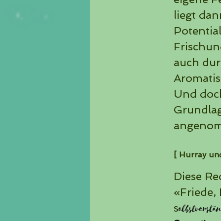
liegt dan
Potential
Frischun
auch dur
Aromati
Und doch 
Grundlag
angenom
[ Hurray und
Diese Red
«Friede,
s
elbstverst