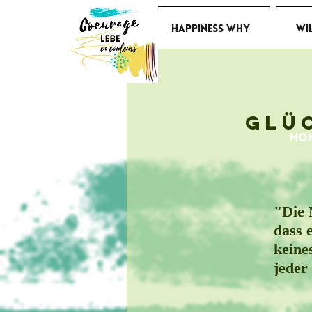
Happiness Why
Wi
Glü
Mo
"Die 
dass 
keine
jeder