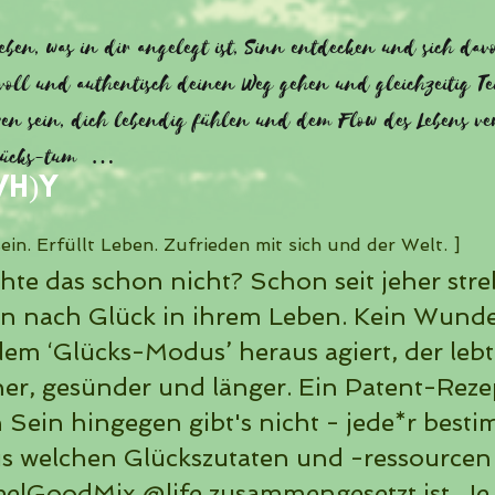
ben, was in dir angelegt ist, Sinn entdecken und sich dav
tvoll und authentisch deinen Weg gehen und gleichzeitig Tei
en sein, dich lebendig fühlen und dem Flow des Lebens ve
lücks-tum …
wh)y
sein. Erfüllt Leben. Zufrieden mit sich und der Welt.
]
te das schon nicht? Schon seit jeher stre
 nach Glück in ihrem Leben. Kein Wunde
dem ‘Glücks-Modus’ heraus agiert, der lebt
ner, gesünder und länger. Ein Patent-Rezep
h Sein hingegen gibt's nicht - jede*r best
aus welchen Glückszutaten und -ressourcen
eelGoodMix @life zusammengesetzt ist. J