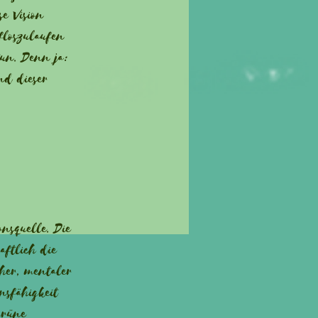
se Vision
floszulaufen
un. Denn ja:
nd dieser
onsquelle. Die
aftlich die
her, mentaler
nsfähigkeit
grüne