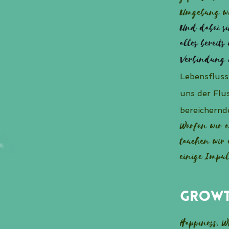
Umgebung wi
Und dabei si
alles bereit
Verbindung
Lebensfluss 
uns der Flu
bereichernd
Werfen wir 
tauchen wir
einige Impul
Growt
Happiness, W