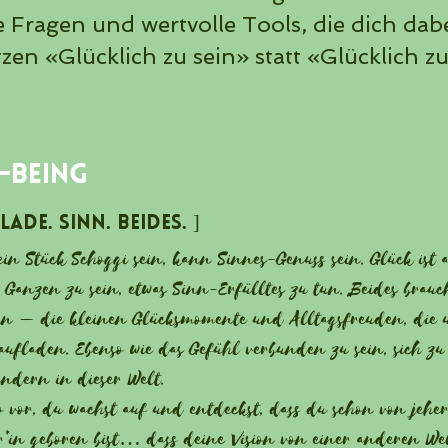
e Fragen und wertvolle Tools, die dich dab
zen «Glücklich zu sein» statt «Glücklich z
.
-Being
ade. Sinn. Beides. ]
in Stück Schoggi sein, kann Sinnes-Genuss sein. Glück ist a
n Ganzen zu sein, etwas Sinn-Erfülltes zu tun. Beides brauc
ein – die kleinen Glücksmomente und Alltagsfreuden, die 
aufladen. Ebenso wie das Gefühl verbunden zu sein, sich zu
ändern in dieser Welt.
so vor, du wachst auf und entdeckst, dass du schon von jeher
in geboren bist… dass deine Vision von einer anderen Wel