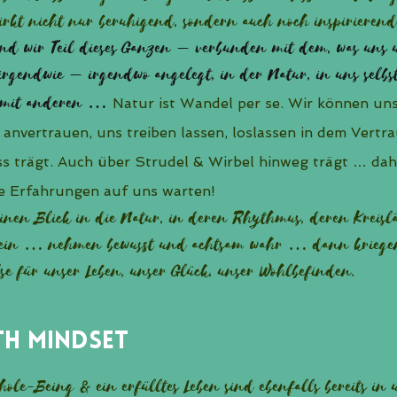
rkt nicht nur beruhigend, sondern auch noch inspirierend
nd wir Teil dieses Ganzen – verbunden mit dem, was uns um
s irgendwie – irgendwo angelegt, in der Natur, in uns selbs
 mit anderen …
Natur ist Wandel per se. Wir können un
anvertrauen, uns treiben lassen, loslassen in dem Vertra
ss trägt. Auch über Strudel & Wirbel hinweg trägt … dah
e Erfahrungen auf uns warten!
einen Blick in die Natur, in deren Rhythmus, deren Kreis
 ein … nehmen bewusst und achtsam wahr … dann kriegen
se für unser Leben, unser Glück, unser Wohlbefinden.
h Mindset
hole-Being & ein erfülltes Leben sind ebenfalls bereits in 