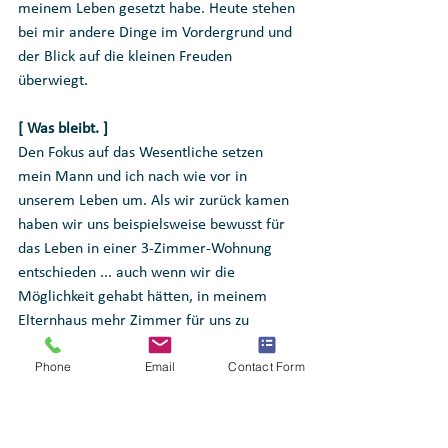
meinem Leben gesetzt habe. Heute stehen 
bei mir andere Dinge im Vordergrund und 
der Blick auf die kleinen Freuden 
überwiegt. 
[ Was bleibt. ]
Den Fokus auf das Wesentliche setzen 
mein Mann und ich nach wie vor in 
unserem Leben um. Als wir zurück kamen 
haben wir uns beispielsweise bewusst für 
das Leben in einer 3-Zimmer-Wohnung 
entschieden ... auch wenn wir die 
Möglichkeit gehabt hätten, in meinem 
Elternhaus mehr Zimmer für uns zu 
nutzen. Mehr brauchen wir nicht, denn wir 
Phone
Email
Contact Form
haben gelernt auf engem Raum 
zusammenzuleben. Ausserdem haben wir 
einen grossen Garten, der nicht nur Raum 
über die Wohnungswände hinaus bietet, 