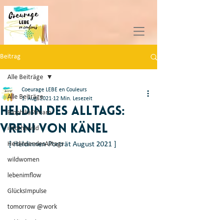
Beitrag
Alle Beiträge
Coeurage LEBE en Couleurs
Alle Beiträge
1. Aug. 2021
12 Min. Lesezeit
Heldin des Alltags:
BiophiliaStream
Vreni von Känel
intothewild
HeldinnendesAlltags
[ Heldinnen-Porträt August 2021 ]
wildwomen
lebenimflow
GlücksImpulse
tomorrow @work